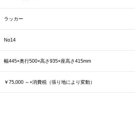
ラッカー
No14
幅445×奥行500×高さ935×座高さ415mm
￥75,000 ～+消費税（張り地により変動）